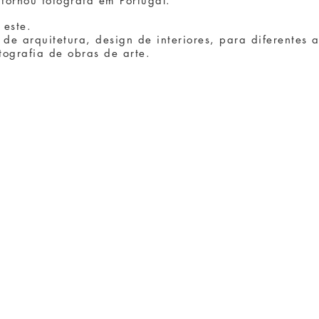
tornou fotógrafa em Portugal.
 este.
 de arquitetura, design de interiores, para diferentes a
tografia de obras de arte.